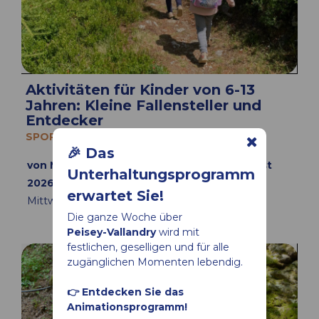
Aktivitäten für Kinder von 6-13
Jahren: Kleine Fallensteller und
Entdecker
SPORT
🎉 Das
von Mittwoch 08 Juli bis Mittwoch 26 August
Unterhaltungsprogramm
2026
erwartet Sie!
Mittwoch
von 10:00 bis 16:00
Die ganze Woche über
Peisey-Vallandry
wird mit
festlichen, geselligen und für alle
zugänglichen Momenten lebendig.
👉 Entdecken Sie das
Animationsprogramm!