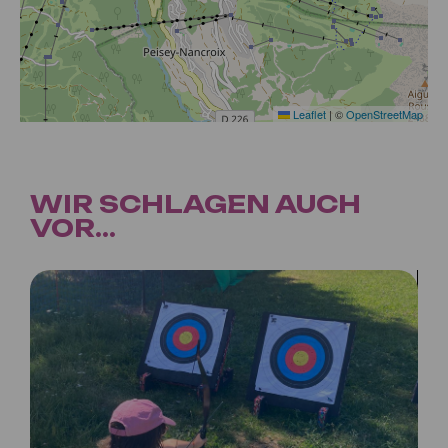
Leaflet
|
©
OpenStreetMap
WIR SCHLAGEN AUCH
VOR...