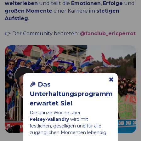
weiterleben
und teilt die
Emotionen
,
Erfolge
und
großen Momente
einer Karriere im
stetigen
Aufstieg
.
👉 Der Community beitreten:
@fanclub_ericperrot
🎉 Das
Unterhaltungsprogramm
erwartet Sie!
Die ganze Woche über
Peisey-Vallandry
wird mit
festlichen, geselligen und für alle
zugänglichen Momenten lebendig.