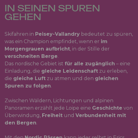
IN SEINEN SPUREN
GEHEN
Skifahren in
Peisey-Vallandry
bedeutet zu spüren,
was ein Champion empfindet, wenn er
im
Morgengrauen aufbricht
, in der Stille der
verschneiten Berge
.
Das nordische Gebiet ist
für alle zugänglich
– eine
Einladung, die
gleiche Leidenschaft
zu erleben,
die
gleiche Luft
zu atmen und den
gleichen
Spuren zu folgen
.
Zwischen Wäldern, Lichtungen und alpinen
Panoramen erzählt jede Loipe eine
Geschichte
von
Überwindung,
Freiheit
und
Verbundenheit mit
den Bergen
.
Mit den
Nordic Pässen
kann jeder selbst in Erics