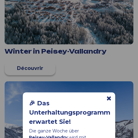
Winter in Peisey-Vallandry
🎉 Das
Unterhaltungsprogramm
erwartet Sie!
Die ganze Woche über
Peisey-Vallandry
wird mit