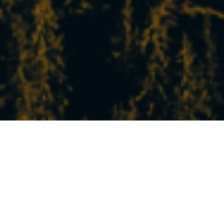
DIE NEUESTEN
NACHRICHTEN VOM
SKIORT
Erleben Sie in Peisey-Vallandry die Berge in
Ihrem eigenen Tempo!