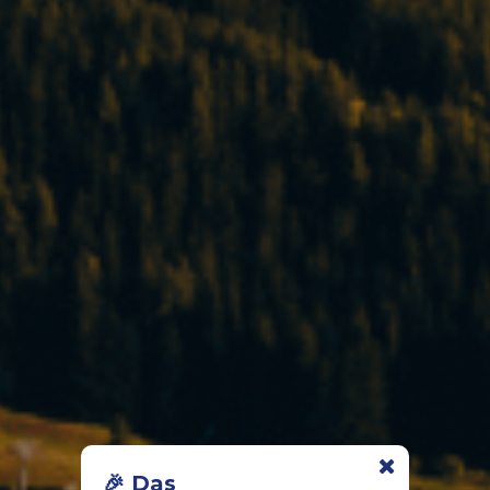
🎉 Das