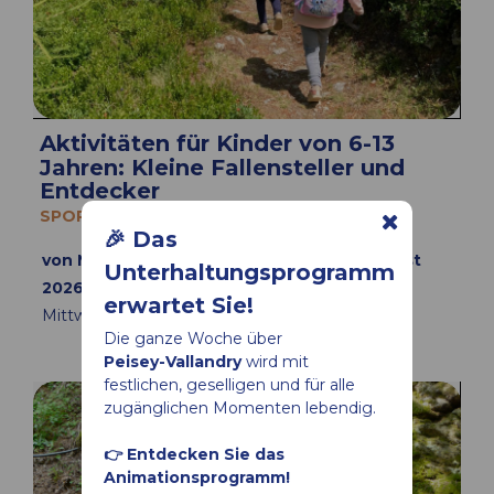
Aktivitäten für Kinder von 6-13
Jahren: Kleine Fallensteller und
Entdecker
SPORT
🎉 Das
von Mittwoch 08 Juli bis Mittwoch 26 August
Unterhaltungsprogramm
2026
erwartet Sie!
Mittwoch
von 10:00 bis 16:00
Die ganze Woche über
Peisey-Vallandry
wird mit
festlichen, geselligen und für alle
zugänglichen Momenten lebendig.
👉 Entdecken Sie das
Animationsprogramm!