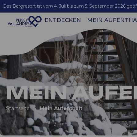
Das Bergresort ist vom 4. Juli bis zum 5. September 2026 geöf
ENTDECKEN
MEIN AUFENTHA
Verbindungen zwischen Les Arcs / Bourg-St-Maurice
MEIN AUF
Startseite
>
Mein Aufenthalt