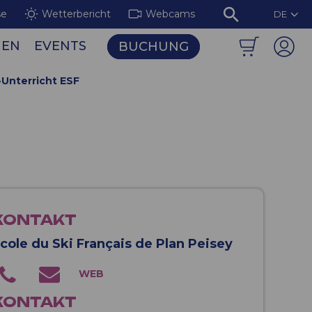
se
Wetterbericht
Webcams
DE
NEN
EVENTS
BUCHUNG
biet Les Arcs / Peisey-Vallandry
Die leuchtenden Fresken der Aiguille Rouge
Unterricht ESF
KONTAKT
cole du Ski Français de Plan Peisey
KONTAKT