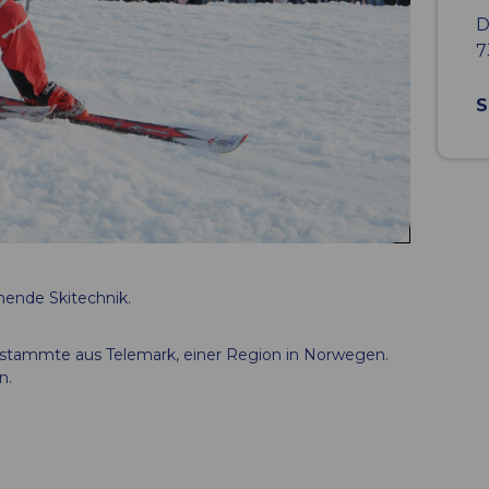
D
7
S
ende Skitechnik.
 stammte aus Telemark, einer Region in Norwegen.
n.