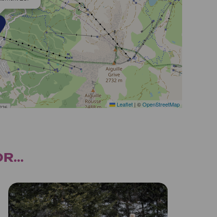
Leaflet
|
©
OpenStreetMap
...