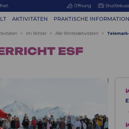
fnet.
Öffnung
Shuttlebus
LT
AKTIVITÄTEN
PRAKTISCHE INFORMATIO
Bergge
tivitäten
>
Im Winter
>
Alle Winteraktivitäten
>
Telemark-
RRICHT ESF
E