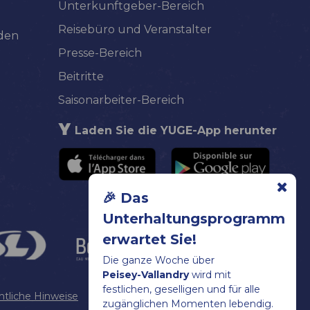
Unterkunftgeber-Bereich
Reisebüro und Veranstalter
lden
Presse-Bereich
Beitritte
Saisonarbeiter-Bereich
Laden Sie die YUGE-App herunter
🎉 Das
Unterhaltungsprogramm
erwartet Sie!
Die ganze Woche über
Peisey-Vallandry
wird mit
festlichen, geselligen und für alle
htliche Hinweise
Sitemap
Cookies verwalten
zugänglichen Momenten lebendig.