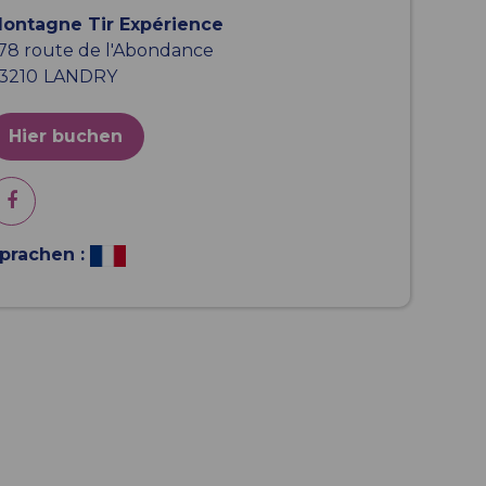
ontagne Tir Expérience
78 route de l'Abondance
3210
LANDRY
Hier buchen
prachen :