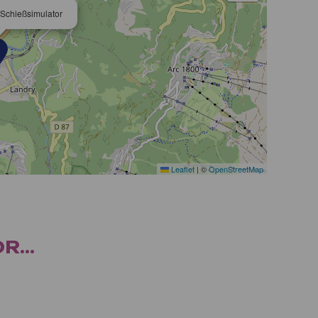
chießsimulator
Leaflet
|
©
OpenStreetMap
...