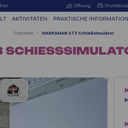
fnet.
Öffnung
Shuttlebus
LT
AKTIVITÄTEN
PRAKTISCHE INFORMATIO
Bergge
Startseite
>
MARKSMAN ST3 Schießsimulator
SCHIESSSIMULATO
M