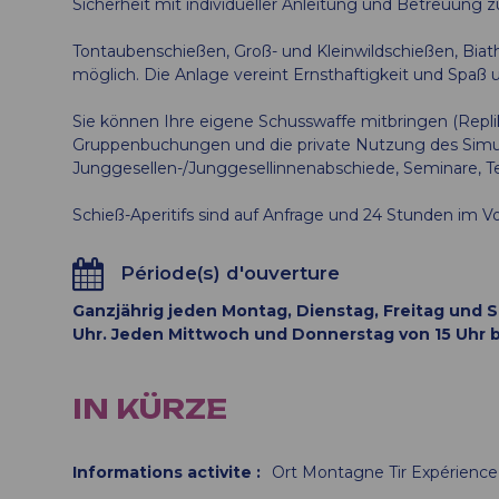
Sicherheit mit individueller Anleitung und Betreuung zu
Tontaubenschießen, Groß- und Kleinwildschießen, Biathlo
möglich. Die Anlage vereint Ernsthaftigkeit und Spa
Sie können Ihre eigene Schusswaffe mitbringen (Repl
Gruppenbuchungen und die private Nutzung des Simula
Junggesellen-/Junggesellinnenabschiede, Seminare, T
Schieß-Aperitifs sind auf Anfrage und 24 Stunden im Vor
Période(s) d'ouverture
Ganzjährig jeden Montag, Dienstag, Freitag und Sa
Uhr. Jeden Mittwoch und Donnerstag von 15 Uhr b
IN KÜRZE
Informations activite
:
Ort
Montagne Tir Expérience