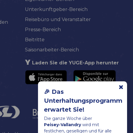
Unterkunftgeber-Bereich
Reisebüro und Veranstalter
lden
Presse-Bereich
Beitritte
Saisonarbeiter-Bereich
Laden Sie die YUGE-App herunter
🎉 Das
Unterhaltungsprogramm
erwartet Sie!
Die ganze Woche über
Peisey-Vallandry
wird mit
festlichen, geselligen und für alle