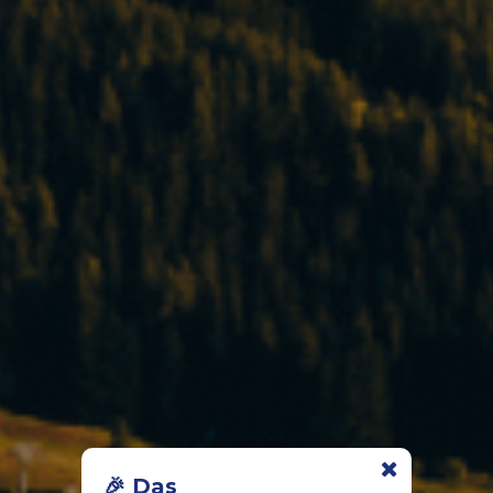
🎉 Das