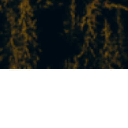
DIE NEUESTEN
NACHRICHTEN VOM
SKIORT
Erleben Sie in Peisey-Vallandry die Berge in
Ihrem eigenen Tempo!