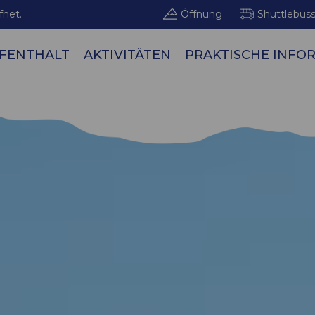
fnet.
Öffnung
Shuttlebus
FENTHALT
AKTIVITÄTEN
PRAKTISCHE INFO
Bergge