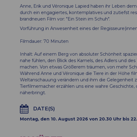
Anne, Erik und Véronique Lapied haben ihr Leben d
durch ein engagiertes, kontemplatives und zutiefst res
brandneuen Film vor: "Ein Stein im Schuh".
Vorführung in Anwesenheit eines der Regisseure(innen
Filmdauer: 70 Minuten
Inhalt: Auf einem Berg von absoluter Schönheit spazi
nahe fühlen, den Blick des Kamels, des Adlers und des
machen. Von etwas Größerem träumen, von mehr Schö
Während Anne und Véronique die Tiere in der Höhe filme
Weltanschauung verändern und ihm die Gelegenheit 
Tierfilmemacher erzählen uns eine wahre Geschichte,
näherbringt.
DATE(S)
Montag, den 10. August 2026 von 20.30 Uhr bis 22.