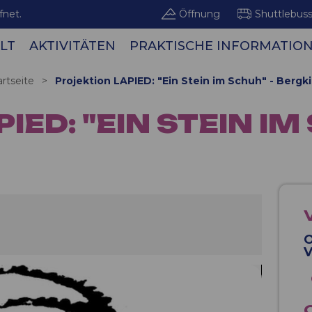
fnet.
Öffnung
Shuttlebus
LT
AKTIVITÄTEN
PRAKTISCHE INFORMATIO
Bergge
artseite
>
Projektion LAPIED: "Ein Stein im Schuh" - Bergk
ED: "EIN STEIN IM 
O
V