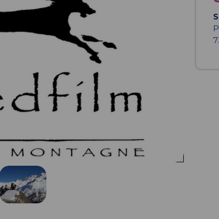
S
P
7