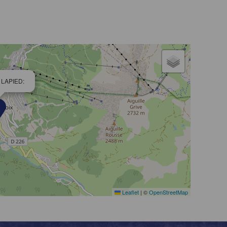
n LAPIED:
Leaflet
|
©
OpenStreetMap