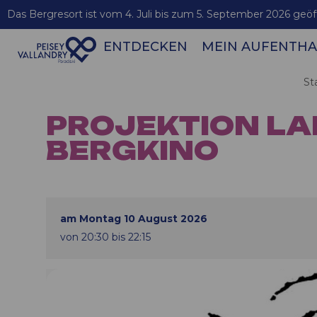
Das Bergresort ist vom 4. Juli bis zum 5. September 2026 geöf
ENTDECKEN
MEIN AUFENTHA
Verbindungen zwischen Les Arcs / Bourg-St-Maurice
St
PROJEKTION LAPI
BERGKINO
am Montag 10 August 2026
von 20:30 bis 22:15