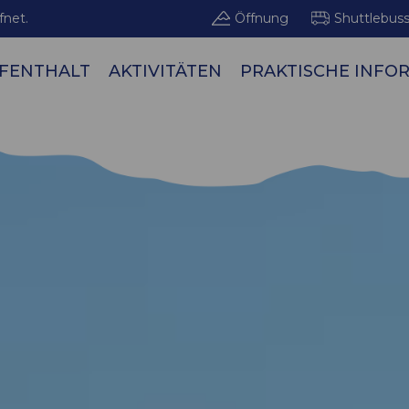
fnet.
Öffnung
Shuttlebus
FENTHALT
AKTIVITÄTEN
PRAKTISCHE INFO
Bergge