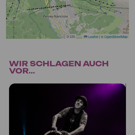
Leaflet
|
©
OpenStreetMap
WIR SCHLAGEN AUCH
VOR...