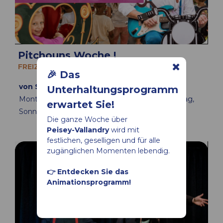
Pitchouns Woche !
FREIZEIT UND UNTERHALTUNG
🎉 Das
von Sonntag 16 bis Freitag 21 August 2026
Unterhaltungsprogramm
Montag, Dienstag, Mittwoch, Donnerstag, Freitag,
erwartet Sie!
Sonntag
Die ganze Woche über
Peisey-Vallandry
wird mit
festlichen, geselligen und für alle
zugänglichen Momenten lebendig.
👉 Entdecken Sie das
Animationsprogramm!