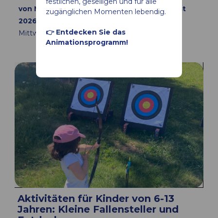
festlichen, geselligen und für alle
von Mittwoch 08 Juli bis Mittwoch 26 August
zugänglichen Momenten lebendig.
2026
👉 Entdecken Sie das
Mittwoch
von 10:00 bis 16:00
Animationsprogramm!
Aktivitäten für Kinder von 6-13
Jahren: Kleine Fallensteller und