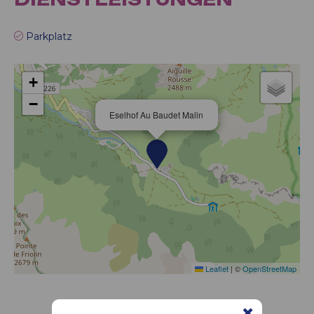
Parkplatz
+
−
Eselhof Au Baudet Malin
Leaflet
|
©
OpenStreetMap