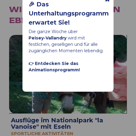
🎉 Das
WIR EMPFEHLEN IHNEN
Unterhaltungsprogramm
EBENFALLS
erwartet Sie!
Die ganze Woche über
Peisey-Vallandry
wird mit
festlichen, geselligen und für alle
zugänglichen Momenten lebendig.
👉 Entdecken Sie das
Animationsprogramm!
Ausflüge im Nationalpark "la
Vanoise" mit Eseln
SPORTLICHE AKTIVITÄTEN