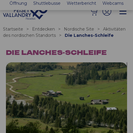
Öffnung
Shuttlebusse
Wetterbericht
Webcams
Startseite
>
Entdecken
>
Nordische Site
>
Aktivitäten
des nordischen Standorts
>
Die Lanches-Schleife
DIE LANCHES-SCHLEIFE