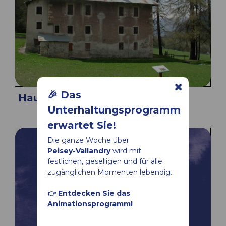
🎉 Das
Haus des Bergwerks
Unterhaltungsprogramm
erwartet Sie!
Die ganze Woche über
Peisey-Vallandry
wird mit
festlichen, geselligen und für alle
zugänglichen Momenten lebendig.
👉 Entdecken Sie das
Animationsprogramm!