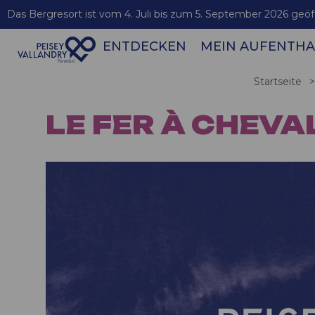
Das Bergresort ist vom 4. Juli bis zum 5. September 2026 geöf
ENTDECKEN
MEIN AUFENTHA
Verbindungen zwischen Les Arcs / Bourg-St-Maurice
Startseite
>
LE FER À CHEVA