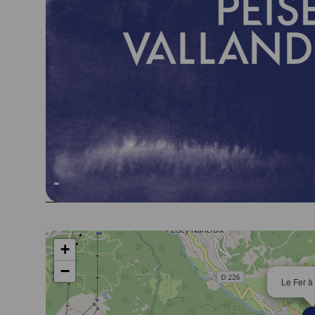
+
−
Le Fer à