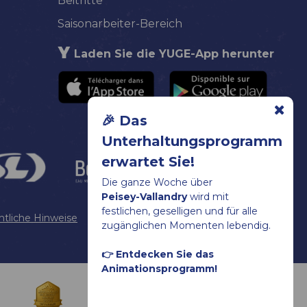
Beitritte
Saisonarbeiter-Bereich
Laden Sie die YUGE-App herunter
🎉 Das
Unterhaltungsprogramm
erwartet Sie!
Die ganze Woche über
Peisey-Vallandry
wird mit
festlichen, geselligen und für alle
htliche Hinweise
Sitemap
Cookies verwalten
zugänglichen Momenten lebendig.
👉 Entdecken Sie das
Animationsprogramm!