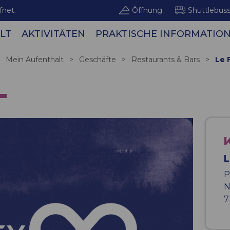
fnet.
Öffnung
Shuttlebus
LT
AKTIVITÄTEN
PRAKTISCHE INFORMATIO
Bergge
Mein Aufenthalt
>
Geschäfte
>
Restaurants & Bars
>
Le 
L
L
P
N
7