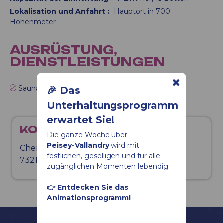
Lokalisation und Anfahrt
:
Hauptort in 700
Höhenmeter
AUSRÜSTUNG,
DIENSTLEISTUNGEN
Sauna
🎉 Das
Unterhaltungsprogramm
erwartet Sie!
KONTAKT
Die ganze Woche über
Peisey-Vallandry
wird mit
Chemin des Glières
festlichen, geselligen und für alle
73210
LANDRY
zugänglichen Momenten lebendig.
👉 Entdecken Sie das
Animationsprogramm!