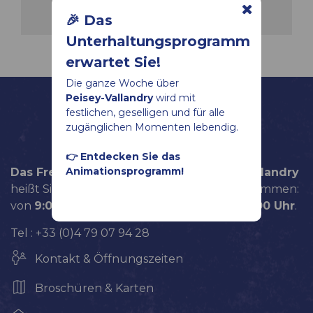
ADS Gesellschaft für Bergbahnen
🎉 Das
Unterhaltungsprogramm
erwartet Sie!
Die ganze Woche über
Peisey-Vallandry
wird mit
festlichen, geselligen und für alle
zugänglichen Momenten lebendig.
👉 Entdecken Sie das
Animationsprogramm!
Das Fremdenverkehrsamt von Peisey-Vallandry
heißt Sie täglich bis zum 5. September willkommen:
von
9:00
bis
12:00 Uhr
und von
14:00
bis
18:00 Uhr
.
Tel : +33 (0)4 79 07 94 28
Kontakt & Öffnungszeiten
Broschüren & Karten