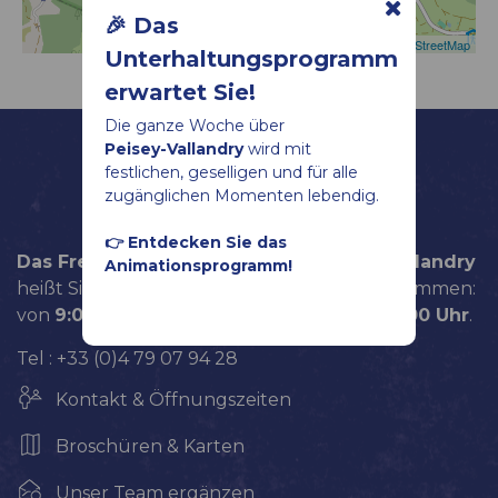
🎉 Das
Leaflet
|
©
OpenStreetMap
Unterhaltungsprogramm
erwartet Sie!
Die ganze Woche über
Peisey-Vallandry
wird mit
festlichen, geselligen und für alle
zugänglichen Momenten lebendig.
👉 Entdecken Sie das
Das Fremdenverkehrsamt von Peisey-Vallandry
Animationsprogramm!
heißt Sie täglich bis zum 5. September willkommen:
von
9:00
bis
12:00 Uhr
und von
14:00
bis
18:00 Uhr
.
Tel : +33 (0)4 79 07 94 28
Kontakt & Öffnungszeiten
Broschüren & Karten
Unser Team ergänzen