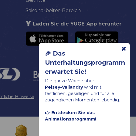
Beitritte
Saisonarbeiter-Bereich
Laden Sie die YUGE-App herunter
🎉 Das
Unterhaltungsprogramm
erwartet Sie!
Die ganze Woche über
Peisey-Vallandry
wird mit
festlichen, geselligen und für alle
htliche Hinweise
Sitemap
Cookies verwalten
zugänglichen Momenten lebendig.
👉 Entdecken Sie das
Animationsprogramm!