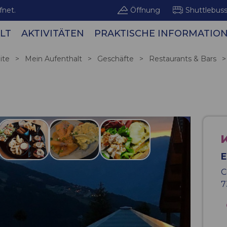
fnet.
Öffnung
Shuttlebus
LT
AKTIVITÄTEN
PRAKTISCHE INFORMATIO
Bergge
ite
>
Mein Aufenthalt
>
Geschäfte
>
Restaurants & Bars
>
E
C
7