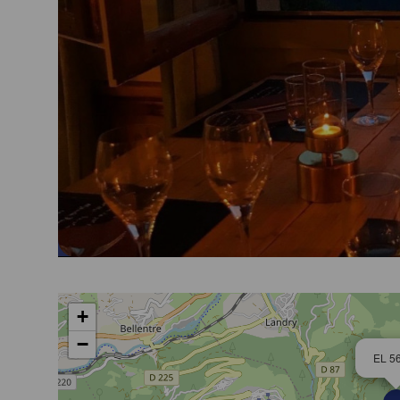
+
−
EL 5