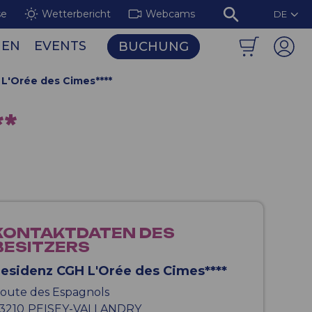
se
Wetterbericht
Webcams
DE
NEN
EVENTS
BUCHUNG
biet Les Arcs / Peisey-Vallandry
Die leuchtenden Fresken der Aiguille Rouge
L'Orée des Cimes****
*
KONTAKTDATEN DES
BESITZERS
esidenz CGH L'Orée des Cimes****
oute des Espagnols
3210
PEISEY-VALLANDRY