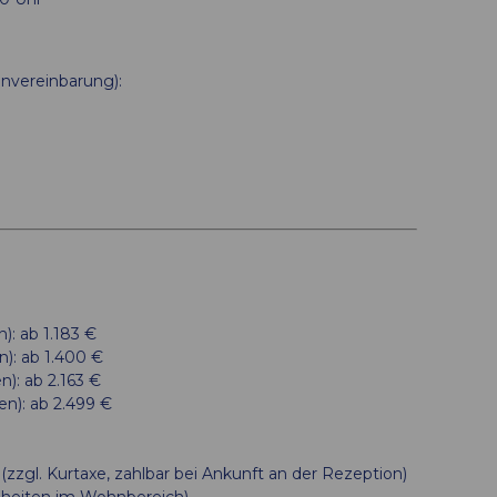
nvereinbarung):
: ab 1.183 €
): ab 1.400 €
): ab 2.163 €
n): ab 2.499 €
zgl. Kurtaxe, zahlbar bei Ankunft an der Rezeption)
nheiten im Wohnbereich)