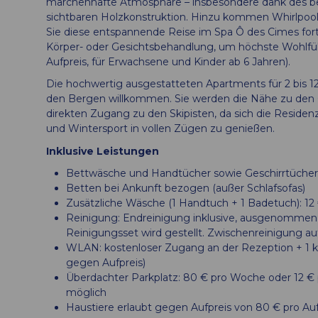
märchenhafte Atmosphäre – insbesondere dank des 
sichtbaren Holzkonstruktion. Hinzu kommen Whirlpoo
Sie diese entspannende Reise im Spa Ô des Cimes fort
Körper- oder Gesichtsbehandlung, um höchste Wohl
Aufpreis, für Erwachsene und Kinder ab 6 Jahren).
Die hochwertig ausgestatteten Apartments für 2 bis 12
den Bergen willkommen. Sie werden die Nähe zu den 
direkten Zugang zu den Skipisten, da sich die Residenz d
und Wintersport in vollen Zügen zu genießen.
Inklusive Leistungen
Bettwäsche und Handtücher sowie Geschirrtücher
Betten bei Ankunft bezogen (außer Schlafsofas)
Zusätzliche Wäsche (1 Handtuch + 1 Badetuch): 12
Reinigung: Endreinigung inklusive, ausgenommen 
Reinigungsset wird gestellt. Zwischenreinigung a
WLAN: kostenloser Zugang an der Rezeption + 1 
gegen Aufpreis)
Überdachter Parkplatz: 80 € pro Woche oder 12 € pr
möglich
Haustiere erlaubt gegen Aufpreis von 80 € pro Auf