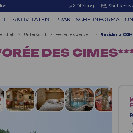
fnet.
Öffnung
Shuttlebus
LT
AKTIVITÄTEN
PRAKTISCHE INFORMATIO
Bergge
enthalt
>
Unterkunft
>
Ferienresidenzen
>
Residenz CGH 
'ORÉE DES CIMES***
R
R
7