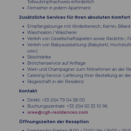
Tollwutimpfnachweis erforderlich
Fernseher in jedem Apartment
Zusätzliche Services für Ihren absoluten Komfort
Empfangslounge mit Kinderbereich, Kamin, Billa
Waschsalon / Wäscherei
Verleih von Gesellschaftsspielen sowie Raclette-, 
Verleih von Babyausstattung (Babybett, Hochstuh
usw.)
Skischränke
Brötchenservice auf Anfrage
Wein und Champagner zum Mitnehmen an der Reze
Catering-Service: Lieferung Ihrer Bestellung an d
Skigeschäft in der Residenz
Kontakt
Direkt: +33 (0)4 79 04 38 00
Buchungszentrale: +33 (0)4 50 33 10 96
oree@cgh-residences.com
Öffnungszeiten der Rezeption
Sonntag bis Freitag: 8:00 – 12:00 Uhr / 16:00 – 20: