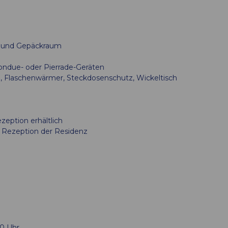
rd und Gepäckraum
Fondue- oder Pierrade-Geräten
l, Flaschenwärmer, Steckdosenschutz, Wickeltisch
ption erhältlich
ie Rezeption der Residenz
00 Uhr