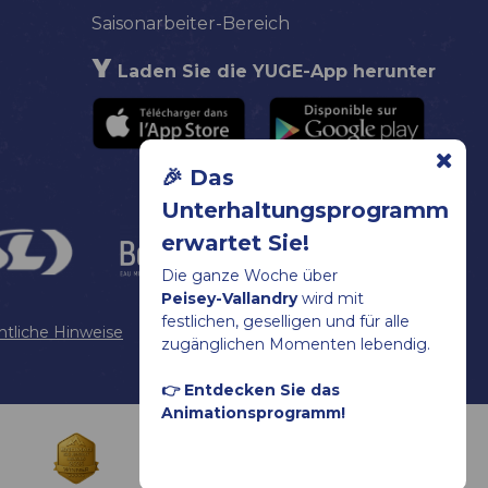
Saisonarbeiter-Bereich
Laden Sie die YUGE-App herunter
🎉 Das
Unterhaltungsprogramm
erwartet Sie!
Die ganze Woche über
Peisey-Vallandry
wird mit
festlichen, geselligen und für alle
htliche Hinweise
Sitemap
Cookies verwalten
zugänglichen Momenten lebendig.
👉 Entdecken Sie das
Animationsprogramm!