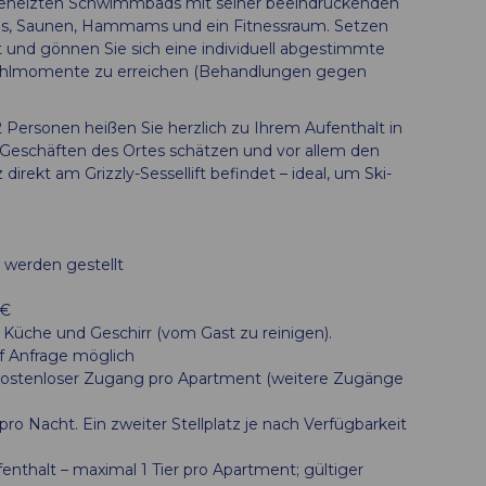
beheizten Schwimmbads mit seiner beeindruckenden
ls, Saunen, Hammams und ein Fitnessraum. Setzen
 und gönnen Sie sich eine individuell abgestimmte
fühlmomente zu erreichen (Behandlungen gegen
 Personen heißen Sie herzlich zu Ihrem Aufenthalt in
Geschäften des Ortes schätzen und vor allem den
irekt am Grizzly-Sessellift befindet – ideal, um Ski-
 werden gestellt
 €
Küche und Geschirr (vom Gast zu reinigen).
uf Anfrage möglich
kostenloser Zugang pro Apartment (weitere Zugänge
o Nacht. Ein zweiter Stellplatz je nach Verfügbarkeit
enthalt – maximal 1 Tier pro Apartment; gültiger