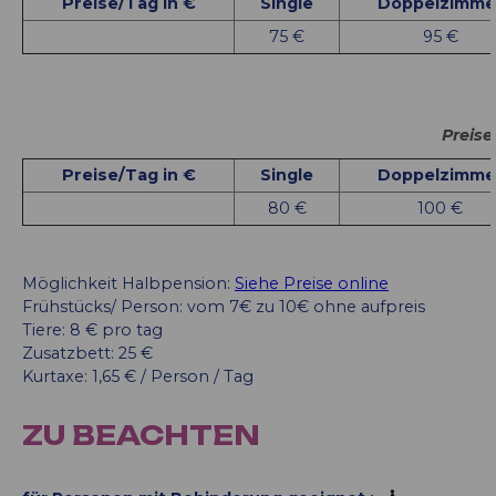
Preise/Tag in €
Single
Doppelzimme
75 €
95 €
Preise
Preise/Tag in €
Single
Doppelzimme
80 €
100 €
Möglichkeit Halbpension:
Siehe Preise online
Frühstücks/ Person: vom 7€ zu 10€ ohne aufpreis
Tiere: 8 € pro tag
Zusatzbett: 25 €
Kurtaxe: 1,65 € / Person / Tag
ZU BEACHTEN