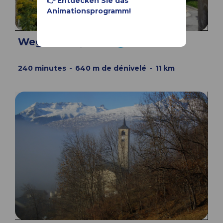
👉 Entdecken Sie das
Animationsprogramm!
Weg der Kapellen
240
minutes
640
m de dénivelé
11
km