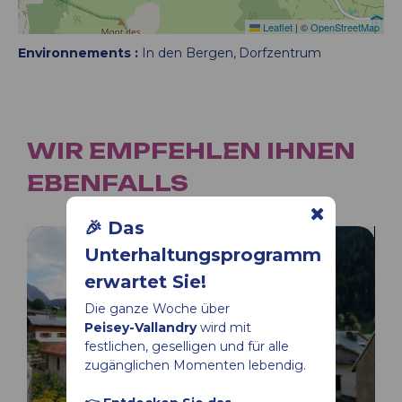
Leaflet
|
©
OpenStreetMap
Environnements :
In den Bergen
Dorfzentrum
WIR EMPFEHLEN IHNEN
EBENFALLS
🎉 Das
Unterhaltungsprogramm
erwartet Sie!
Die ganze Woche über
Peisey-Vallandry
wird mit
festlichen, geselligen und für alle
zugänglichen Momenten lebendig.