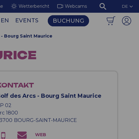
se
Wetterbericht
Webcams
DE
NEN
EVENTS
BUCHUNG
biet Les Arcs / Peisey-Vallandry
Die leuchtenden Fresken der Aiguille Rouge
 - Bourg Saint Maurice
URICE
KONTAKT
olf des Arcs - Bourg Saint Maurice
P 02
rc 1800
3700
BOURG-SAINT-MAURICE