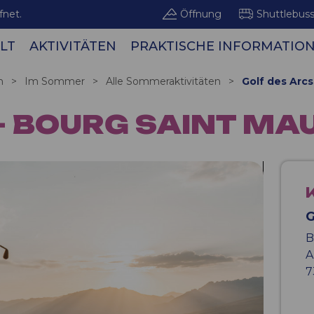
fnet.
Öffnung
Shuttlebus
LT
AKTIVITÄTEN
PRAKTISCHE INFORMATIO
Bergge
n
>
Im Sommer
>
Alle Sommeraktivitäten
>
Golf des Arcs
- BOURG SAINT MA
G
B
A
7