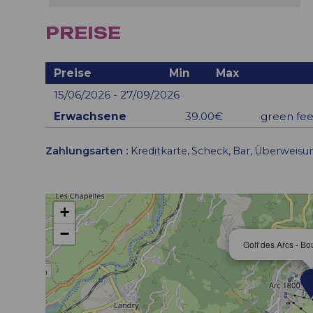
PREISE
Preise
Min
Max
15/06/2026 - 27/09/2026
Erwachsene
39.00€
green fee 
Zahlungsarten :
Kreditkarte
Scheck
Bar
Überweisu
+
−
Golf des Arcs - Bo