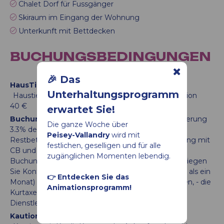
Chalet Dorf für Fussgänger
Skiraum im Eingang der Wohnung
Unterkunft mit Bettdecken
BUCHUNGSBEDINGUNGEN
🎉 Das
HausTiere :
Unterhaltungsprogramm
Haustiere gestattet. Extra Zahlung an der Rezeption
40 €
erwartet Sie!
Buchungbedingungen :
Versicherung für Stornierung
Die ganze Woche über
3.3% der Miete
30
% erste Zahlung für Buchung :
Peisey-Vallandry
wird mit
Restbetrag ein Monat vor Anreise zu zahlen
Zahlung mit
festlichen, geselligen und für alle
CB und Banktransfer.
10 Tage vor Anreise : Nur CB
zugänglichen Momenten lebendig.
Buchung
Zahlung bei Paybox. Sichere Website
Kriegen
Sie Kontakt vom Gastgeber
Last-minute (weniger als ein
👉 Entdecken Sie das
Monat) Buchung :
Kurtaxe ist im Betrag inbegriffen
- die
Animationsprogramm!
Kurtaxe pro Erwachsene und pro Nacht
A la carte
Dienstleistungen zu bezahlen
Kaution oder Sicherheitsleistungen :