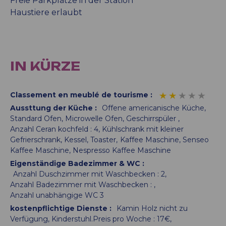
Freie Parkplätze in der Station
Haustiere erlaubt
IN KÜRZE
Classement en meublé de tourisme
:
Aussttung der Küche
:
Offene americanische Küche
Standard Ofen
Microwelle Ofen
Geschirrspüler
Anzahl Ceran kochfeld :
4
Kühlschrank mit kleiner
Gefrierschrank
Kessel
Toaster
Kaffee Maschine
Senseo
Kaffee Maschine
Nespresso Kaffee Maschine
Eigenständige Badezimmer & WC
:
Anzahl Duschzimmer mit Waschbecken :
2
Anzahl Badezimmer mit Waschbecken :
Anzahl unabhängige WC
3
kostenpflichtige Dienste
:
Kamin Holz nicht zu
Verfügung
Kinderstuhl.Preis pro Woche :
17€