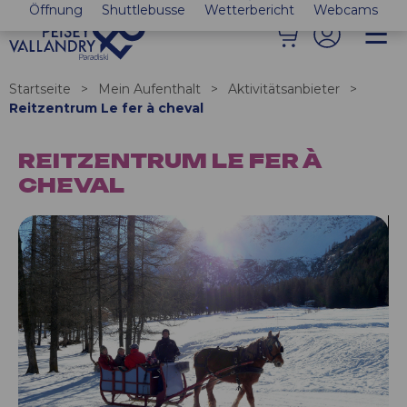
Öffnung
Shuttlebusse
Wetterbericht
Webcams
Startseite
>
Mein Aufenthalt
>
Aktivitätsanbieter
>
Reitzentrum Le fer à cheval
REITZENTRUM LE FER À
CHEVAL