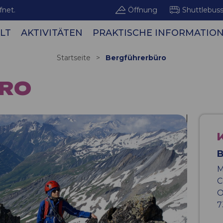
fnet.
Öffnung
Shuttlebus
LT
AKTIVITÄTEN
PRAKTISCHE INFORMATIO
Bergge
Startseite
>
Bergführerbüro
RO
B
M
C
O
7