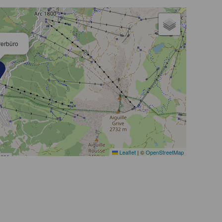
rerbüro
Leaflet
|
©
OpenStreetMap