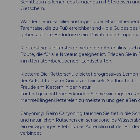
Schritt zum Erlernen des Umgangs mit Steigeisen un
Gletschern.
Wandern: Von Familienausflügen über Murmeltierbeob
Tarentaise, die zu Fuß erreichbar sind – die Guides d
gehen auf Ihre Bedürfnisse ein. Private oder Gruppenak
Klettersteig: Klettersteige bieten den Adrenalinrausch 
Route, die für alle Niveaus geeignet ist. Erleben Sie i
inmitten atemberaubender Landschaften.
Klettern: Die Kletterschule bietet progressives Lernen
der Aufsicht unserer Guides entwickeln Sie Ihre techn
Freude am Klettern in der Natur.
Für Fortgeschrittene: Erkunden Sie die wichtigsten Rou
Mehrseillängenklettereien zu meistern und genießen 
Canyoning: Beim Canyoning tauchen Sie tief in die Sch
und natürlichen Rutschen ein sensationelles Wasserabe
ein einzigartiges Erlebnis, das Adrenalin mit der En
verbindet.