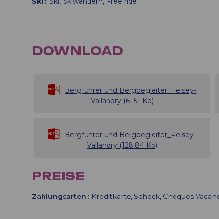
Ski
Ski
Skiwandern
Free ride
DOWNLOAD
Bergführer und Bergbegleiter_Peisey-
Vallandry
(61.51 Ko)
Bergführer und Bergbegleiter_Peisey-
Vallandry
(128.84 Ko)
PREISE
Zahlungsarten :
Kreditkarte
Scheck
Chèques Vacan