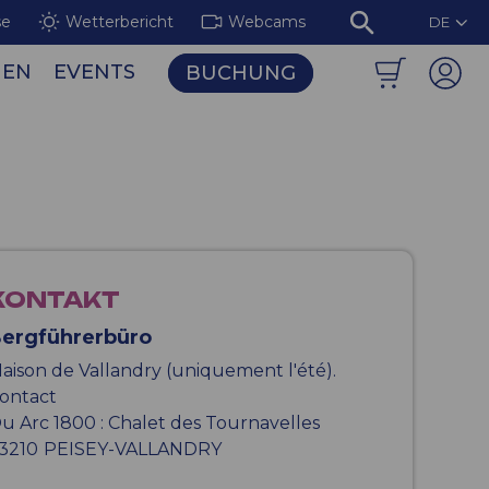
se
Wetterbericht
Webcams
DE
NEN
EVENTS
BUCHUNG
biet Les Arcs / Peisey-Vallandry
Die leuchtenden Fresken der Aiguille Rouge
KONTAKT
ergführerbüro
aison de Vallandry (uniquement l'été).
ontact
u Arc 1800 : Chalet des Tournavelles
3210
PEISEY-VALLANDRY