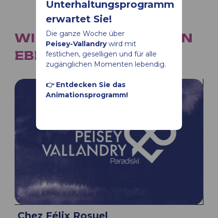
Unterhaltungsprogramm
erwartet Sie!
Die ganze Woche über
WIR EMPFEHLEN IHNEN
Peisey-Vallandry
wird mit
EBENFALLS
festlichen, geselligen und für alle
zugänglichen Momenten lebendig.
👉 Entdecken Sie das
Animationsprogramm!
Chez Félix Rosuel