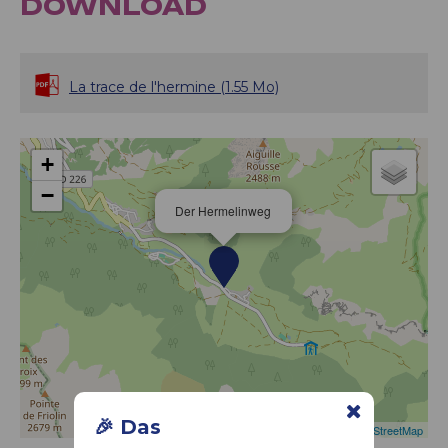
DOWNLOAD
La trace de l'hermine
(1.55 Mo)
+
−
Der Hermelinweg
🎉 Das
Leaflet
|
©
OpenStreetMap