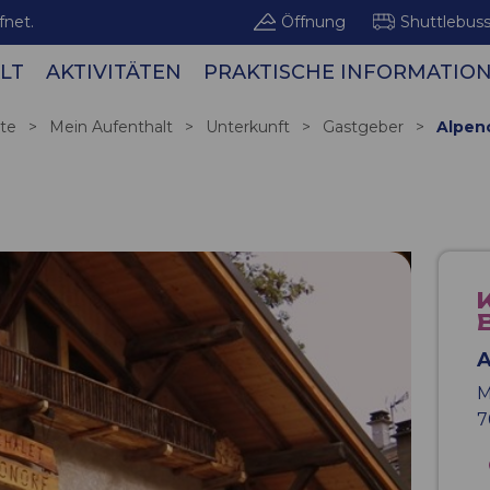
fnet.
Öffnung
Shuttlebus
LT
AKTIVITÄTEN
PRAKTISCHE INFORMATIO
Bergge
ite
>
Mein Aufenthalt
>
Unterkunft
>
Gastgeber
>
Alpen
A
M
7