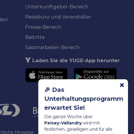
Unterkunftgeber-Bereich
Reisebüro und Veranstalter
lden
Presse-Bereich
Beitritte
Saisonarbeiter-Bereich
Laden Sie die YUGE-App herunter
🎉 Das
Unterhaltungsprogramm
erwartet Sie!
Die ganze Woche über
Peisey-Vallandry
wird mit
festlichen, geselligen und für alle
htliche Hinweise
Sitemap
Cookies verwalten